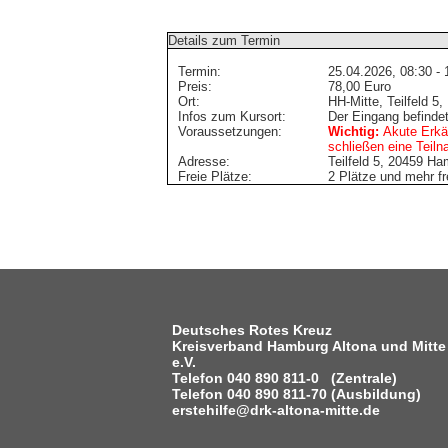
Details zum Termin
Termin:
25.04.2026, 08:30 - 
Preis:
78,00 Euro
Ort:
HH-Mitte, Teilfeld 5
Infos zum Kursort:
Der Eingang befindet
Voraussetzungen:
Wichtig:
Akute Erkäl
schließen eine Teil
Adresse:
Teilfeld 5, 20459 Ha
Freie Plätze:
2 Plätze und mehr fr
Deutsches Rotes Kreuz
Kreisverband Hamburg Altona und Mitte
e.V.
Telefon 040 890 811-0 (Zentrale)
Telefon 040 890 811-70 (Ausbildung)
erstehilfe@drk-altona-mitte.de