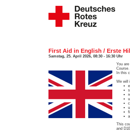
First Aid in English / Erste 
Samstag, 25. April 2026, 08:30 - 16:30 Uhr
You are 
Course.
In this 
We will 
e
s
r
u
c
u
f
a
T
his co
and D1