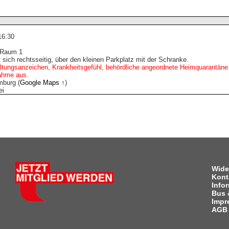
16:30
, Raum 1
 sich rechtsseitig, über den kleinen Parkplatz mit der Schranke.
tungsanzeichen, Krankheitsgefühl, behördliche angeordnete Heimquarantän
nahme aus.
mburg (
Google Maps ↑
)
ei
Wide
Kont
Info
Bus 
Impr
AGB